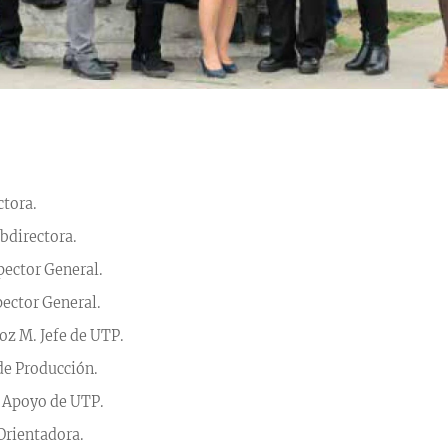
ctora.
bdirectora.
spector General.
pector General.
oz M. Jefe de UTP.
 de Producción.
. Apoyo de UTP.
Orientadora.