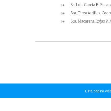
Sr. Luis García B. Enca
Sra. Tirza Ardiles. Coo
Sra. Macarena Rojas P. A
Esta página we
2020 liceo industrial, Ossandón #1000, gu