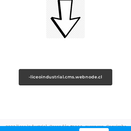
-liceoindustrial.cms.webnode.cl
2020 liceo industrial, Ossandón #1000, guayacan, Coquimbo